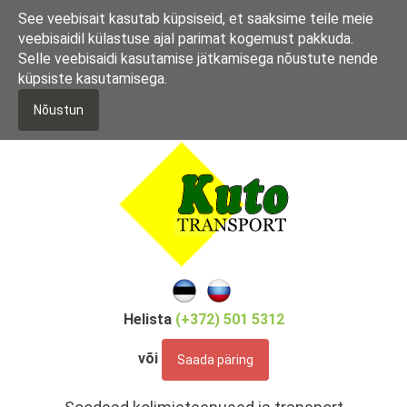
L
See veebisait kasutab küpsiseid, et saaksime teile meie
i
veebisaidil külastuse ajal parimat kogemust pakkuda.
i
Selle veebisaidi kasutamise jätkamisega nõustute nende
g
küpsiste kasutamisega.
u
e
Nõustun
d
a
s
i
p
õ
h
i
s
i
Helista
(+372) 501 5312
s
u
või
Saada päring
j
u