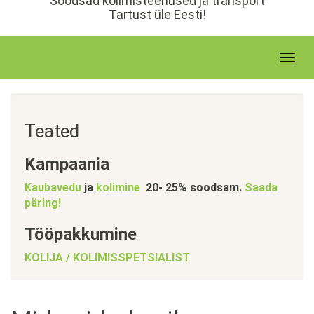
Soodsad kolimisteenused ja transport
u
Tartust üle Eesti!
r
d
e
T
o
g
g
l
Teated
e
n
Kampaania
a
v
Kaubavedu
ja
kolimine
20- 25% soodsam.
Saada
i
päring!
g
a
Tööpakkumine
t
KOLIJA / KOLIMISSPETSIALIST
i
o
n