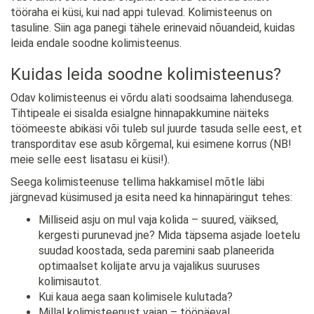
tööraha ei küsi, kui nad appi tulevad. Kolimisteenus on
tasuline. Siin aga panegi tähele erinevaid nõuandeid, kuidas
leida endale soodne kolimisteenus.
Kuidas leida soodne kolimisteenus?
Odav kolimisteenus ei võrdu alati soodsaima lahendusega.
Tihtipeale ei sisalda esialgne hinnapakkumine näiteks
töömeeste abikäsi või tuleb sul juurde tasuda selle eest, et
transporditav ese asub kõrgemal, kui esimene korrus (NB!
meie selle eest lisatasu ei küsi!).
Seega kolimisteenuse tellima hakkamisel mõtle läbi
järgnevad küsimused ja esita need ka hinnapäringut tehes:
Milliseid asju on mul vaja kolida – suured, väiksed,
kergesti purunevad jne? Mida täpsema asjade loetelu
suudad koostada, seda paremini saab planeerida
optimaalset kolijate arvu ja vajalikus suuruses
kolimisautot.
Kui kaua aega saan kolimisele kulutada?
Millal kolimisteenust vajan – tööpäeval,