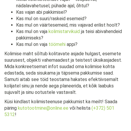
nädalavahetusel, pühade ajal, õhtul?
Kas vajan abi pakkimisel?
Kas mul on suuri/raskeid esemeid?
Kas mul on väärtesemeid, mis vajavad erilist hoolt?
Kas mul on vaja
kolimistarvikuid
ja teisi abivahendeid
pakkimiseks?
Kas mul on vaja
töömehi
appi?
Kolimise maht sõltub kolitavate asjade hulgast, esemete
suurusest, objekti vahemaadest ja teistest üksikasjadest.
Mida konkreetsemat infot suudad oma kolimise kohta
edastada, seda sisukama ja täpsema pakkumise saad.
Samuti aitab see töid teostama hakates efektiivsemalt
kolijatel sinu ja nende aega planeerida, et kõik laabuks
sujuvalt ja sinu ootustele vastavalt.
Küsi kindlast kolimisteenuse pakkumist ka meilt! Saada
päring
kutotootmine@online.ee
või helista
(+372) 501
5312
!