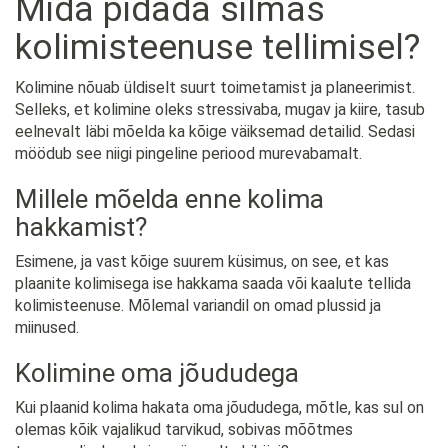
Mida pidada silmas
kolimisteenuse tellimisel?
Kolimine nõuab üldiselt suurt toimetamist ja planeerimist.
Selleks, et kolimine oleks stressivaba, mugav ja kiire, tasub
eelnevalt läbi mõelda ka kõige väiksemad detailid. Sedasi
möödub see niigi pingeline periood murevabamalt.
Millele mõelda enne kolima
hakkamist?
Esimene, ja vast kõige suurem küsimus, on see, et kas
plaanite kolimisega ise hakkama saada või kaalute tellida
kolimisteenuse. Mõlemal variandil on omad plussid ja
miinused.
Kolimine oma jõududega
Kui plaanid kolima hakata oma jõududega, mõtle, kas sul on
olemas kõik vajalikud tarvikud, sobivas mõõtmes