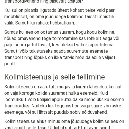
transpordivahend ning piisavalt abikäsi?
Kui sul on plaanis liigutada ühest kohast teise vaid paari
mööblieset, on oma jõududega kolimine täiesti mõistlik
valik. Samuti ka rahakotisõbralikum.
Samas kui ees on ootamas suurem, kogu kodu kolimine,
nõuab omavahenditega toimetamine kas rohkelt aega või
palju sõpru ja tuttavaid, kes oleksid valmis appi tulema.
Samuti võib takistuseks saada suuremate esemete
transport ning lõpuks on ikka tarvis mõelda abile väljast
poolt.
Kolimisteenus ja selle tellimine
Kolimisteenus on ääretult mugav ja kiirem lahendus, kui sul
on vaja korraga kolida suuremat hulka esemeid. Kuid
loomulikult võib kolijaid appi kutsuda ka mõne üksiku eseme
transpordiks. Näiteks kui tegemist on väga suure või raske
esemega, või sul lihtsalt puudub sobiv sõiduvahend.
Kolimisteenuse ainus miinus oma jõududega kolimise ees on
vast ainult selle tasu. Üldjuhul sõbrad-tuttavad sinult